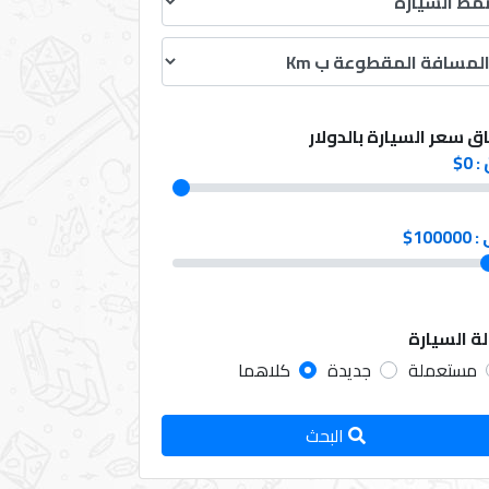
ق سعر السيارة بالدولار
:
0
$
 :
100000
$
لة السيارة
مستعملة
جديدة
كلاهما
البحث