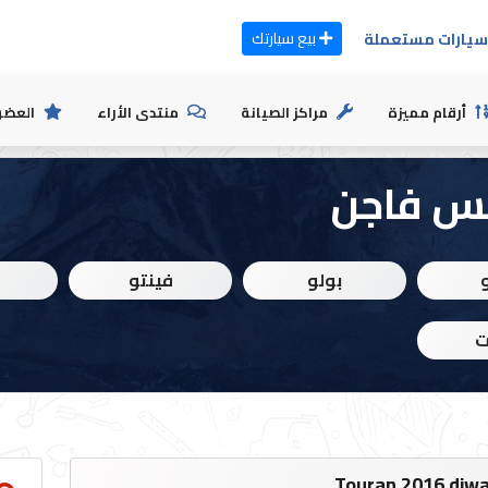
بيع سيارتك
يارات مستعملة
أرقام مميزة
مراكز الصيانة
منتدى الأراء
العضو
س فاجن
بولو
فينتو
أ
ت
Touran 2016 diw