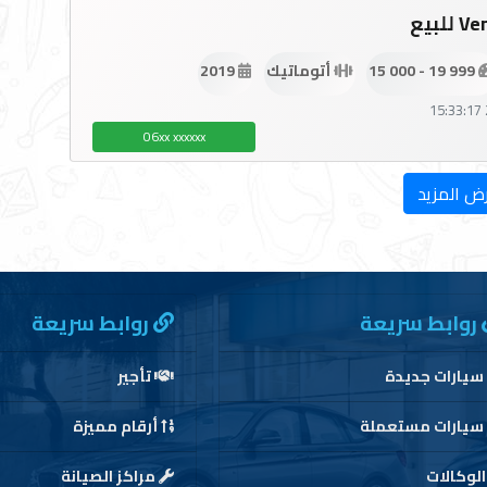
لبيع
15 000 - 19 999
أتوماتيك
2019
06xx xxxxxx
ض المزيد
روابط سريعة
روابط سريعة
سيارات جديدة
تأجير
سيارات مستعملة
أرقام مميزة
لوكالات
مراكز الصيانة