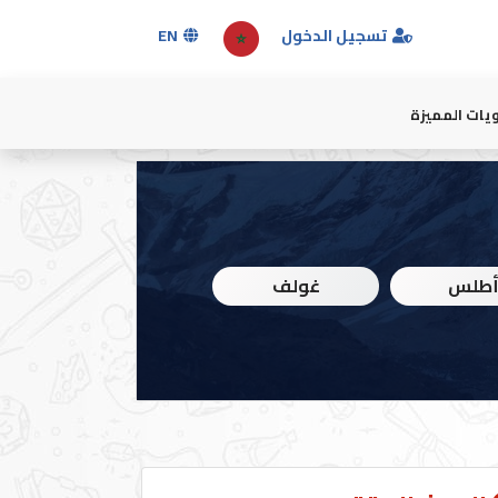
تسجيل الدخول
EN
يات المميزة
طلس
غولف