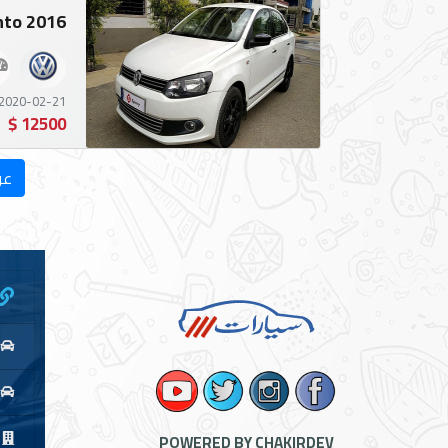
Vento 2016 ل
2020-02-21 15:33:17
12500 $
عر
ا
POWERED BY CHAKIRDEV