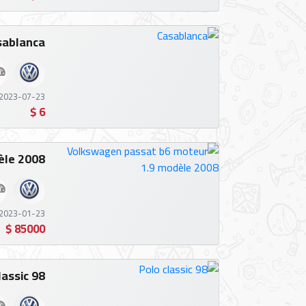
مميزة
sablanca
مراكز
الصيانة
2023-07-23 14:02:22
6 $
الماركات
منتدى
èle 2008
الأراء
2023-01-23 12:43:34
المدونة
85000 $
العضويات
lassic 98
المميزة