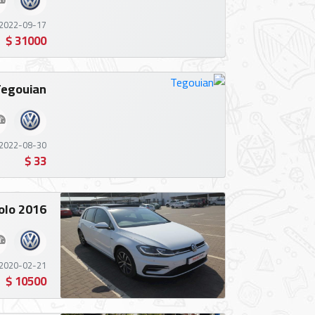
إتصل
2022-09-17 15:58:48
بنا
31000 $
Tegouian
POWERED
BY
2022-08-30 11:08:24
CHAKIRDEV
33 $
Polo 2016 للب
2020-02-21 15:33:17
10500 $