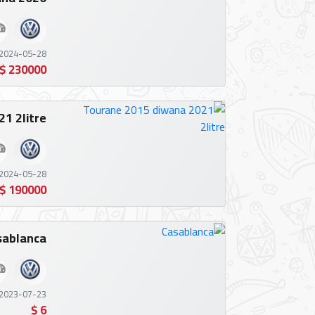
الدخول
2024-05-28 05:57:36
English
230000 $
1 2litre
الوكالات
2024-05-28 05:42:21
190000 $
المعارض
sablanca
تأجير
2023-07-23 14:02:27
أرقام
6 $