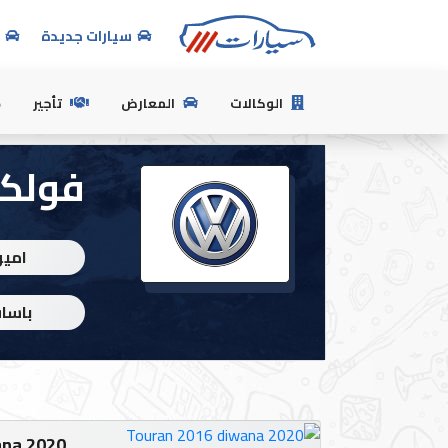
سيارات جديدة
س
الرئيسية
الوكالات
المعارض
تأجير
فولك
بيع
سيارتك
اميو
سيارات
جديدة
باسا
سيارات
مستعملة
تسجيل
ana 2020