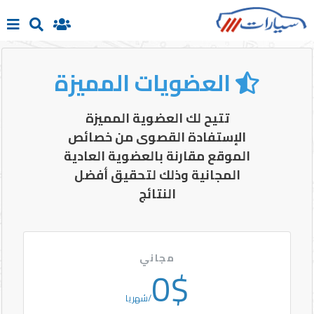
العضويات المميزة
الرئيسية
تتيح لك العضوية المميزة
بيع
الإستفادة القصوى من خصائص
سيارتك
الموقع مقارنة بالعضوية العادية
المجانية وذلك لتحقيق أفضل
سيارات
النتائج
جديدة
سيارات
مجاني
مستعملة
0$
/شهريا
تسجيل