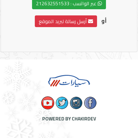
عبر الواتسب : 212632551533
أو
أرسل رسالة لبريد الموقع
POWERED BY CHAKIRDEV