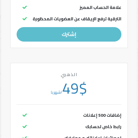
علامة الحساب المميز
إتصل
بنا
الترقية ترفع الإيقاف عن العضويات المحظورة
إشترك
POWERED
BY
CHAKIRDEV
الذهبي
49$
/شهريا
إضافات 500 إعلانات
رابط خاص لحسابك