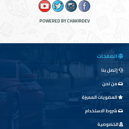
الدخول
POWERED BY CHAKIRDEV
English
الصفحات
الوكالات
إتصل بنا
من نحن
المعارض
العضويات المميزة
تأجير
شروط الاستخدام
أرقام
الخصوصية