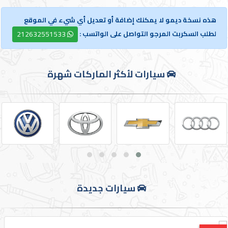
الدخول
هذه نسخة ديمو لا يمكنك إضافة أو تعديل أي شيء في الموقع
لطلب السكربت المرجو التواصل على الواتسب :
212632551533
English
سيارات لأكثر الماركات شهرة
الوكالات
المعارض
تأجير
سيارات جديدة
أرقام