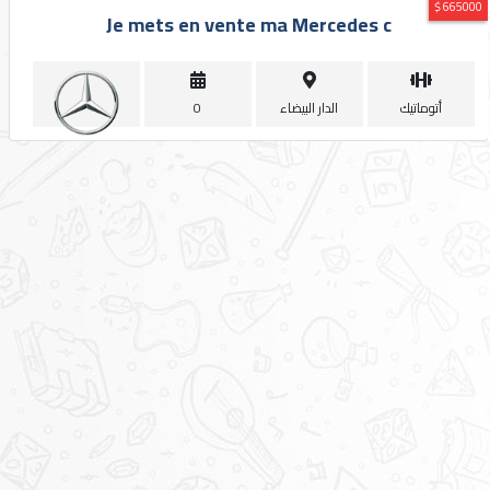
مميزة
665000 $
Je mets en vente ma Mercedes c
مراكز
الصيانة
أتوماتيك
الدار البيضاء
0
الماركات
منتدى
الأراء
المدونة
العضويات
المميزة