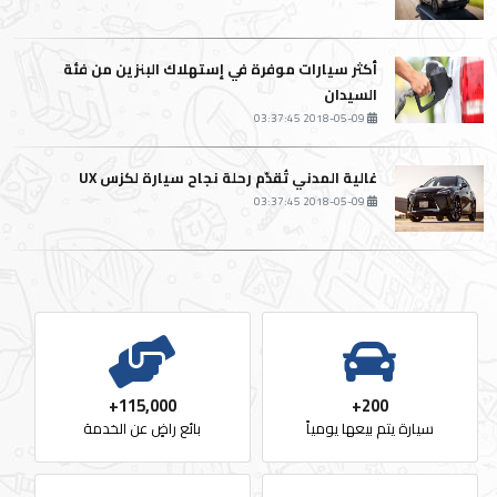
أكثر سيارات موفرة في إستهلاك البنزين من فئة
السيدان
2018-05-09 03:37:45
غالية المدني تُقدّم رحلة نجاح سيارة لكزس UX
2018-05-09 03:37:45
115,000+
200+
سيارة يتم بيعها يومياً
بائع راضٍ عن الخدمة