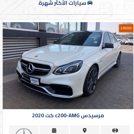
سيارات الأكثر شهرة
85000 $
مرسيدس c200-AMG كت 2020