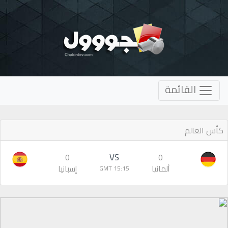
القائمة
كأس العالم
VS
0
0
ألمانيا
إسبانيا
15:15 GMT