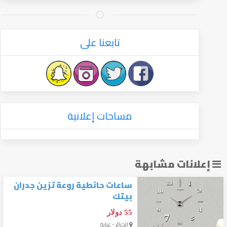
تابعنا على
مساحات إعلانية
إعلانات مشابهة
ساعات حائطية روعة تزين جدران
بيتك
55 دولار
الجزائر - عنابة