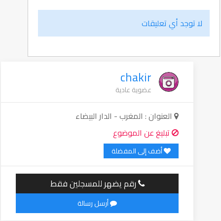
لا توجد أي تعليقات
chakir
عضوية عادية
العنوان : المغرب - الدار البيضاء
تبليغ عن الموضوع
أضف إلى المفضلة
رقم يضهر للمسجلين فقط
أرسل رسالة