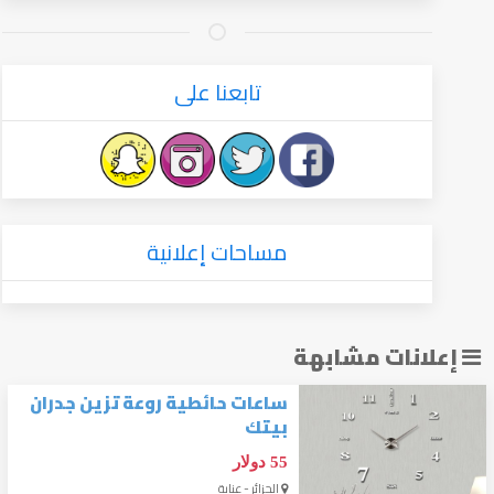
تابعنا على
مساحات إعلانية
إعلانات مشابهة
ساعات حائطية روعة تزين جدران
بيتك
55 دولار
الجزائر - عنابة