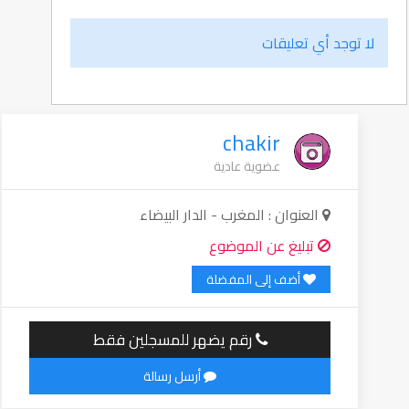
لا توجد أي تعليقات
chakir
عضوية عادية
العنوان : المغرب - الدار البيضاء
تبليغ عن الموضوع
أضف إلى المفضلة
رقم يضهر للمسجلين فقط
أرسل رسالة