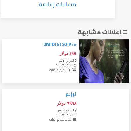
مساحات إعلانية
إعلانات مشابهة
UMIDIGI S2 Pro
250 دولار
الجزائر - باتنة
10-24-2023
ألعاب فيديو أصلية
نبزبم
٩٩٩٨ دولار
ليبيا - طرابلس
10-24-2023
ألعاب فيديو أصلية