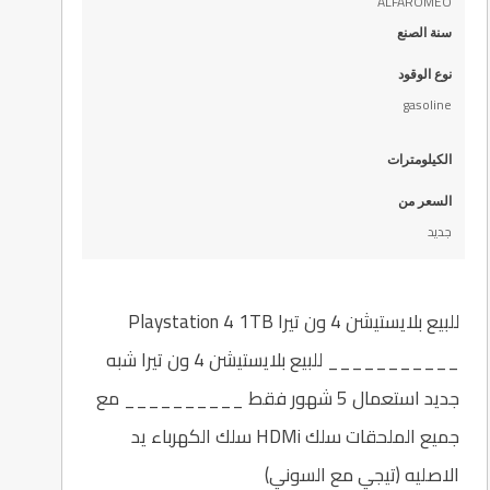
ALFAROMEO
سنة الصنع
نوع الوقود
gasoline
الكيلومترات
السعر من
جديد
للبيع بلايستيشن 4 ون تيرا Playstation 4 1TB
___________ للبيع بلايستيشن 4 ون تيرا شبه
جديد استعمال 5 شهور فقط __________ مع
جميع الملحقات سلك HDMi سلك الكهرباء يد
الاصليه (تيجي مع السوني)