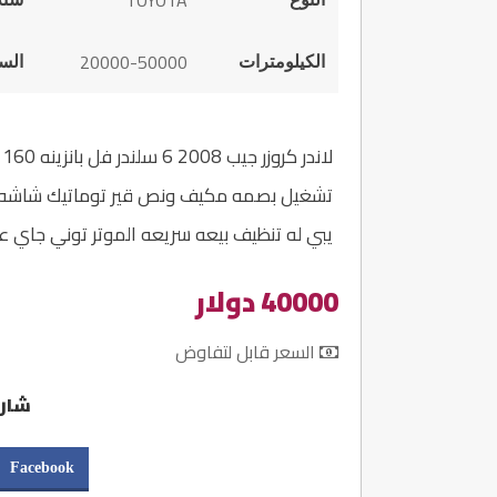
TOYOTA
20000-50000
الكيلومترات
الس
تشغيل بصمه مكيف ونص قير توماتيك شاشه ل
يبي له تنظيف بيعه سريعه الموتر توني جاي عليه من
40000 دولار
السعر قابل لتفاوض
شارك
Facebook