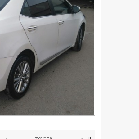
النوع
سنة