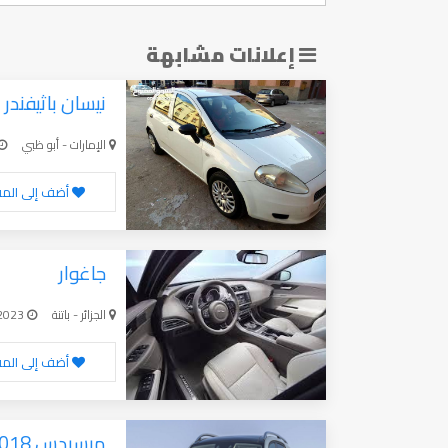
إعلانات مشابهة
نيسان باثيفندر
الإمارات - أبو ظبي
أضف إلى الم
جاغوار
الجزائر - باتنة
10-24-2023
أضف إلى الم
مرسيدس 2018