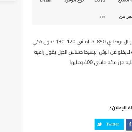
diesel
2013
on
عر من
لاندر كروزر جيب 2008 6 سلندر فل بانزينه 160 ريال يوصلني 850 اذا امشي 120-130 دخول ذكي
ايخلو من الرش البسيط حساس الدبل يقول راعيه
 مكه ماشي 400 وعليها
 الإعلان :
Twitter