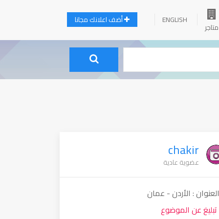
ENGLISH
أضف اعلانك مجانا
متاجر
chakir
عضوية عادية
لعنوان : الأردن - عمان
تبليغ عن الموضوع