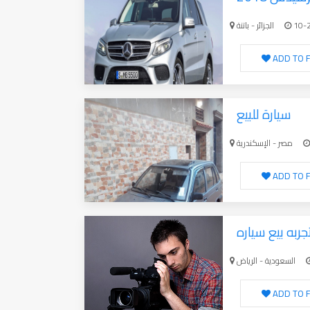
الجزائر - باتنة
10-
ADD TO F
سيارة للبيع
مصر - الإسكندرية
ADD TO F
جربه بيع سياره
السعودية - الرياض
ADD TO F