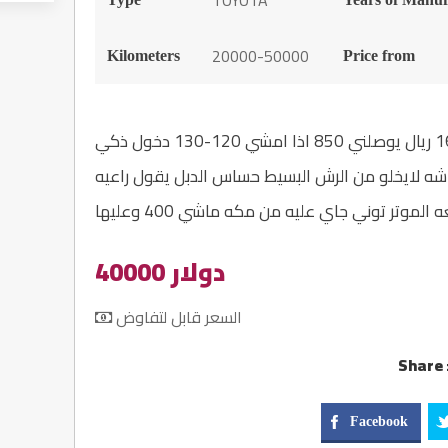
TOYOTA
20000-50000
Kilometers
Price from
لاندر كروزر جيب 2008 6 سلندر فل بانزينه 160 ريال يوصلني 850 اذا امشي 120-130 دخول ذكي
 لايخلو من الرش البسيط حساس الدبل يقول راعيه
لموتر توني جاي عليه من مكه ماشي 400 وعليها
40000 دولار
السعر قابل لتفاوض
Share 
Facebook