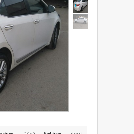
acture
fuel type