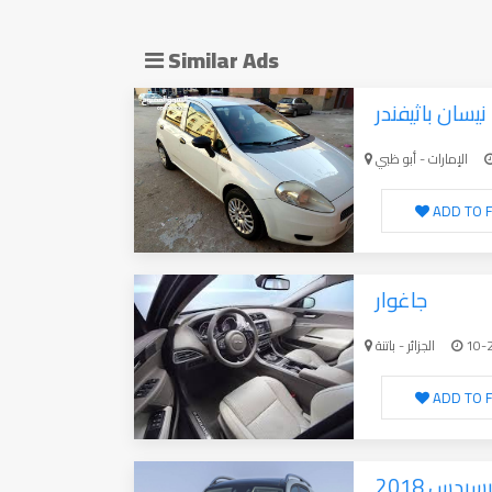
Similar Ads
نيسان باثيفندر
الإمارات - أبو ظبي
ADD TO F
جاغوار
الجزائر - باتنة
10-
ADD TO F
سيدس 2018