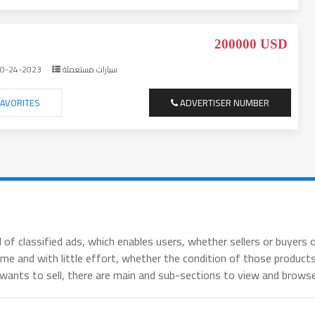
200000 USD
0-24-2023
سيارات مستعملة
AVORITES
ADVERTISER NUMBER
eld of classified ads, which enables users, whether sellers or buyer
ime and with little effort, whether the condition of those products
e wants to sell, there are main and sub-sections to view and brows