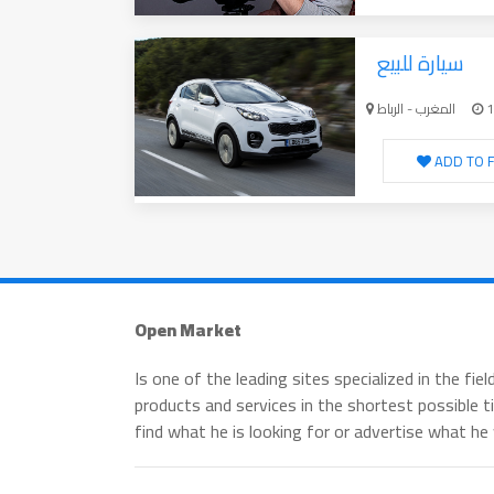
سيارة للبيع
المغرب - الرباط
1
ADD TO F
Open Market
Is one of the leading sites specialized in the fi
products and services in the shortest possible t
find what he is looking for or advertise what h