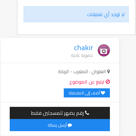
لا توجد أي تعليقات
chakir
عضوية عادية
العنوان : المغرب - الرباط
تبليغ عن الموضوع
أضف إلى المفضلة
رقم يضهر للمسجلين فقط
أرسل رسالة