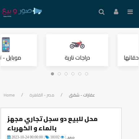
حقاتها
دراجات نارية
موبايل - ت
عقارات - شقق
مصر - القاهرة
Home
محل للبيع دو سجل تجاري مجهز
بالماء و الكهرباء
شقق |
18102
2023-10-24 00:00:00 |