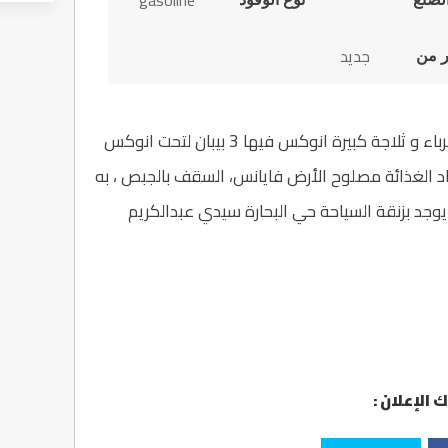
gasoline
جديد
 من
محل للبيع دو سجل تجاري مجهز بالماء و الكهرباء و ثلاجة كبيرة انوكس فيها 3 بيبان لتحت انوكس
لمواد الغذائة مصلوح الأرض فايانس، السقف بالجبص ، به
خشب مساحته 30 متر مربع، يوجد بزنقة السياحة حي البحارة سيدي عبدالكريم
 الإعلان :