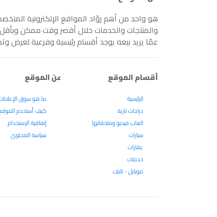
هو واحد من أهم روّاد المواقع الإلكترونية المتخص
والمنتجات والخدمات خلال أقصر وقت ممكن وبأقل جه
عمّا يريد بيعه يوجد أقسام رئيسية وفرعية لعرض وت
أقسام الموقع
عن الموقع
الرئيسية
ما هو سوق الإعلانات
دراجات نارية
كيف أستخدم الموقع
العاب فيديو وملحقاتها
إتفاقية الإستخدام
سيارات
سياسة المحتوى
عقارات
خدمات
موبايل - تابلت