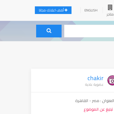
ENGLISH
أضف اعلانك مجانا
متاجر
chakir
عضوية عادية
لعنوان : مصر - القاهرة
تبليغ عن الموضوع