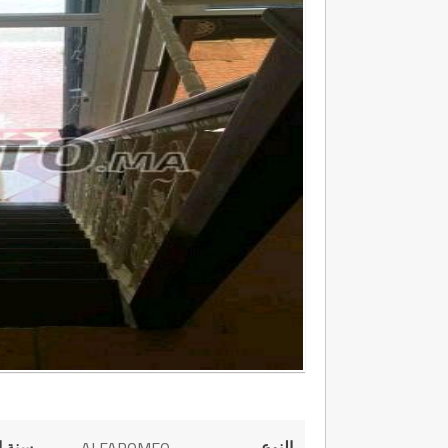
النوع
سنة ا