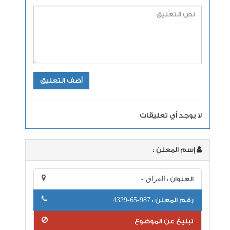
لا يوجد أي تعليقات
إسم المعلن :
العنوان :
العراق -
رقم المعلن :
987-65-4329
تبليغ عن الموضوع