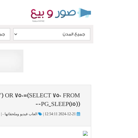
') OR 750=(SELECT 750 FROM
PG_SLEEP(15))--
2024-12-21 12:54:11 |
العاب فيديو وملحقاتها - |