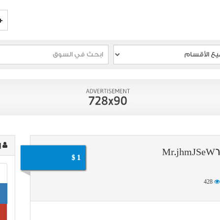
إ
Mr.jhmJSeW6
1 $
428