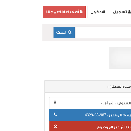
تسجيل
دخول
أضف اعلانك مجانا
ابحث
سم المعلن :
العنوان :
العراق -
رقم المعلن :
987-65-4329
تبليغ عن الموضوع