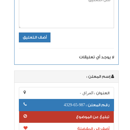
لا يوجد أي تعليقات
إسم المعلن :
العنوان :
العراق -
رقم المعلن :
987-65-4329
تبليغ عن الموضوع
أضف إلى المفضلة