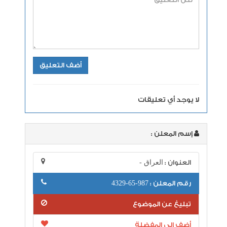
لا يوجد أي تعليقات
إسم المعلن :
العنوان :
العراق -
رقم المعلن :
987-65-4329
تبليغ عن الموضوع
أضف إلى المفضلة