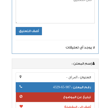
لا يوجد أي تعليقات
إسم المعلن :
العنوان :
العراق -
رقم المعلن :
987-65-4329
تبليغ عن الموضوع
أضف إلى المفضلة