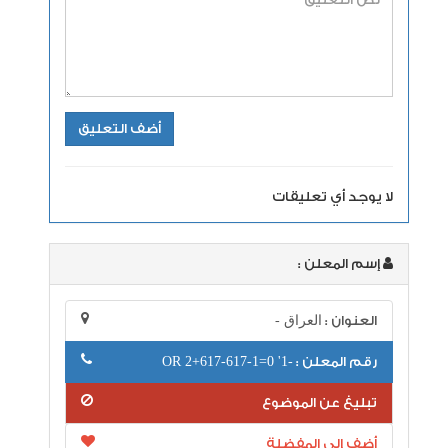
لا يوجد أي تعليقات
إسم المعلن :
العنوان :
العراق -
رقم المعلن :
-1' OR 2+617-617-1=0
تبليغ عن الموضوع
أضف إلى المفضلة