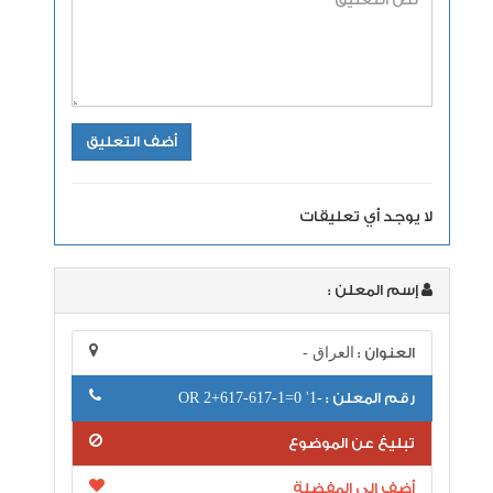
لا يوجد أي تعليقات
إسم المعلن :
العنوان :
العراق -
رقم المعلن :
-1' OR 2+617-617-1=0
تبليغ عن الموضوع
أضف إلى المفضلة