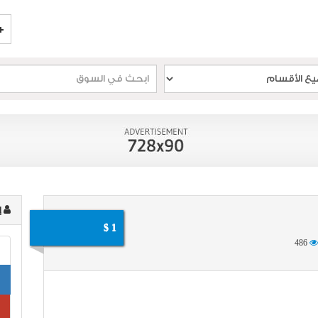
إ
1 $
486