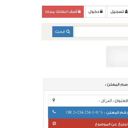
تسجيل
دخول
أضف اعلانك مجانا
ابحث
سم المعلن :
العنوان :
العراق -
رقم المعلن :
-1' OR 2+234-234-1=0
تبليغ عن الموضوع