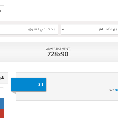
إ
1 $
522