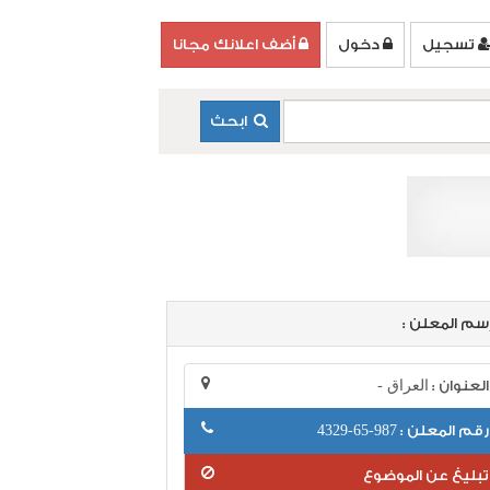
تسجيل
دخول
أضف اعلانك مجانا
ابحث
سم المعلن :
العنوان :
العراق -
رقم المعلن :
987-65-4329
تبليغ عن الموضوع