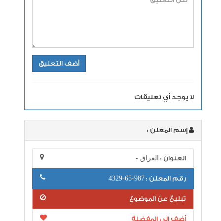
لا يوجد أي تعليقات
إسم المعلن :
العنوان :
العراق -
رقم المعلن :
987-65-4329
تبليغ عن الموضوع
أضف إلى المفضلة