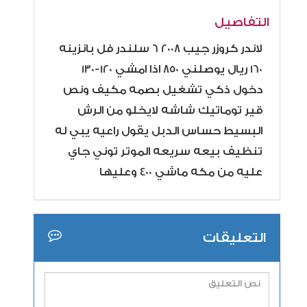
التفاصيل
لاندر كروزر جيب 2008 6 سلندر فل بانزينه
160 ريال يوصلني 850 اذا امشي 120-130
دخول ذكي تشغيل بصمه مكيف ونص
قير توماتيك شاشه لايخلو من الرش
البسيط حساس الدبل يقول راعيه يبي له
تنظيف بيعه سريعه الموتر توني جاي
عليه من مكه ماشي 400 وعليها
التعليقات