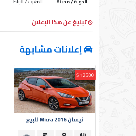
الدولة / مدينة
المغرب / الرباط
إتصل
بنا
تبليغ عن هذا الإعلان
إعلانات مشابهة
POWERED
BY
CHAKIRDEV
12500 $
نيسان Micra 2016 للبيع