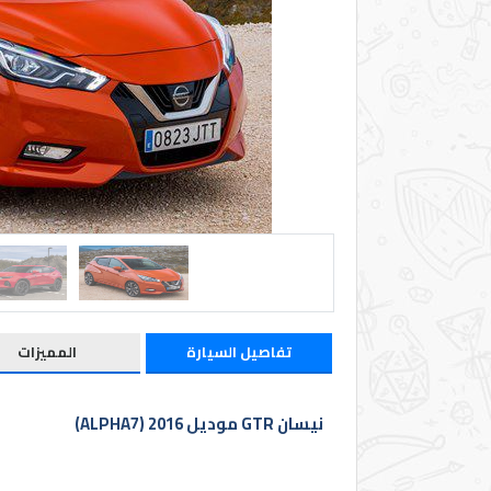
الدخول
Previous
English
الوكالات
المعارض
تفاصيل السيارة
المميزات
تأجير
نيسان GTR موديل 2016 (ALPHA7)
أرقام