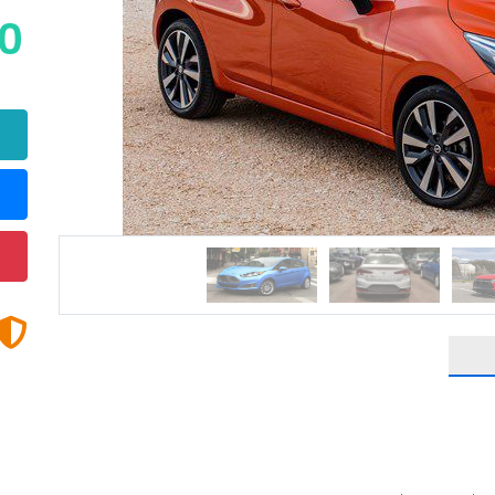
 $
Next