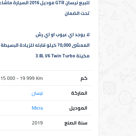
مميزة
للبيع نيسان GTR موديل 2016 السيارة ماشاء الله تبارك الله جديدة ومازالت
تحت الضمان
مراكز
الصيانة
لا يوجد اي عيوب او اي رش
الممشى 70,000 كيلو قابله للزيادة البسيطة
الماركات
مكينة 3.8L V6 Twin Turbo
منتدى
الأراء
كم
15 000 - 19 999 Km
الماركة
نيسان
المدونة
الموديل
Micra
العضويات
سنة الصنع
2019
المميزة