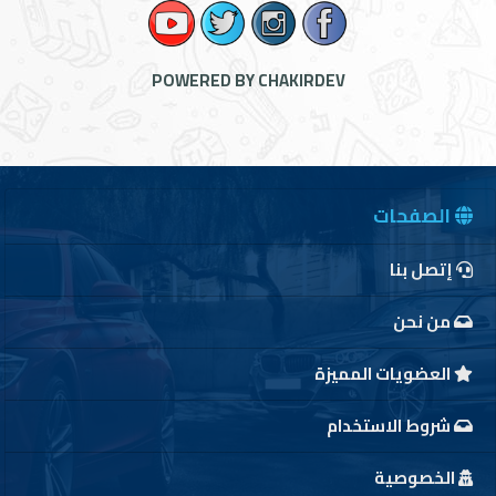
الدخول
POWERED BY CHAKIRDEV
English
الصفحات
الوكالات
إتصل بنا
من نحن
المعارض
العضويات المميزة
تأجير
شروط الاستخدام
أرقام
الخصوصية