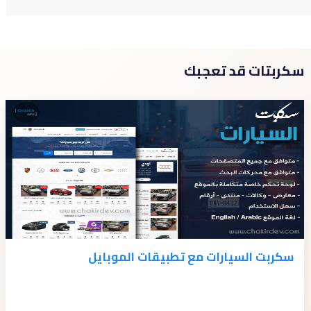
سكربتات قد تعجبك
سكربت السيارات مع تطبيقات الموبايل