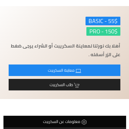
55$ - BASIC
150$ - PRO
أهلا بك نورتنا لمعاينة السكريبت أو الشراء يرجى ضغط
على الزر أسفله .
معاينة السكريبت
طلب السكريبت
معلومات عن السكريبت