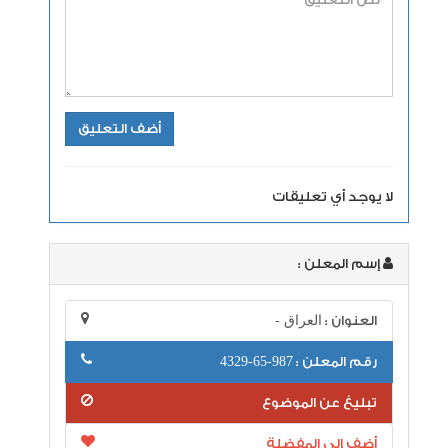
لا يوجد أي تعليقات
إسم المعلن :
العنوان :
العراق -
رقم المعلن :
987-65-4329
تبليغ عن الموضوع
أضف إلى المفضلة