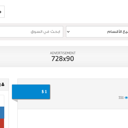
إ
1 $
551