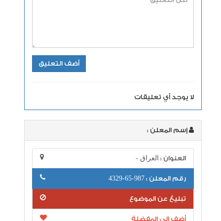
لا يوجد أي تعليقات
إسم المعلن :
العنوان :
العراق -
رقم المعلن :
987-65-4329
تبليغ عن الموضوع
أضف إلى المفضلة