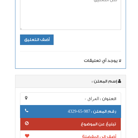
لا يوجد أي تعليقات
إسم المعلن :
العنوان :
العراق -
رقم المعلن :
987-65-4329
تبليغ عن الموضوع
أضف إلى المفضلة