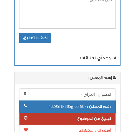
لا يوجد أي تعليقات
إسم المعلن :
العنوان :
العراق -
رقم المعلن :
987-65-4329SffPF05g'
تبليغ عن الموضوع
أضف إلى المفضلة