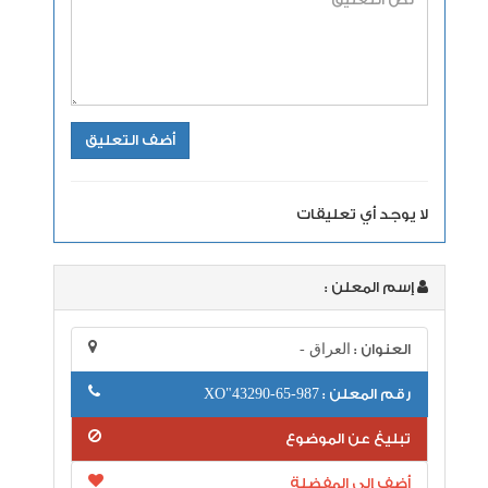
لا يوجد أي تعليقات
إسم المعلن :
العنوان :
العراق -
رقم المعلن :
987-65-43290"XO
تبليغ عن الموضوع
أضف إلى المفضلة