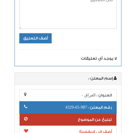
لا يوجد أي تعليقات
إسم المعلن :
العنوان :
العراق -
رقم المعلن :
987-65-4329
تبليغ عن الموضوع
أضف إلى المفضلة