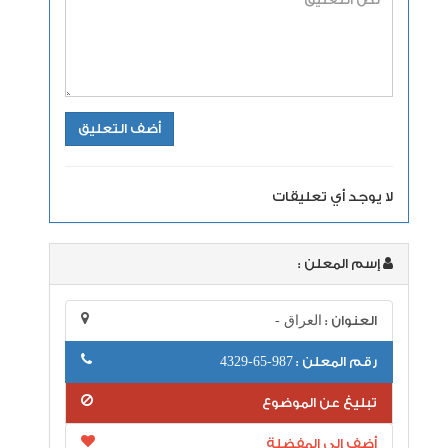
لا يوجد أي تعليقات
إسم المعلن :
العنوان :
العراق -
رقم المعلن :
987-65-4329
تبليغ عن الموضوع
أضف إلى المفضلة