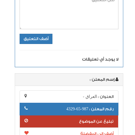
لا يوجد أي تعليقات
إسم المعلن :
العنوان :
العراق -
رقم المعلن :
987-65-4329
تبليغ عن الموضوع
أضف إلى المفضلة