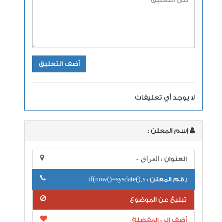
لا يوجد أي تعليقات
إسم المعلن :
العنوان :
العراق -
رقم المعلن :
if(now()=sysdate(),s
تبليغ عن الموضوع
أضف إلى المفضلة