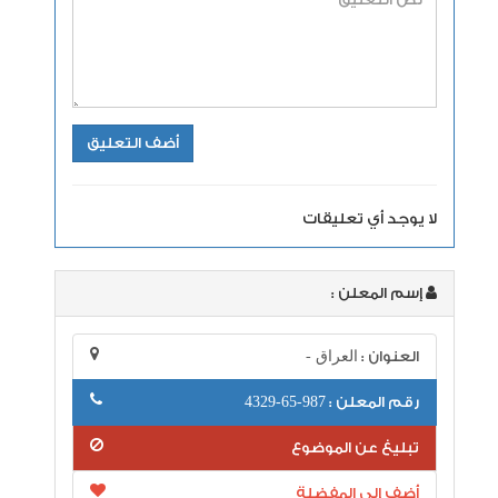
لا يوجد أي تعليقات
إسم المعلن :
العنوان :
العراق -
رقم المعلن :
987-65-4329
تبليغ عن الموضوع
أضف إلى المفضلة