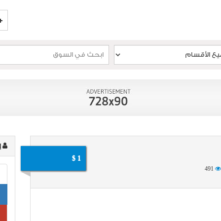
إ
1 $
491