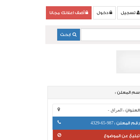
تسجيل
دخول
أضف اعلانك مجانا
ابحث
سم المعلن :
العنوان :
العراق -
رقم المعلن :
987-65-4329
تبليغ عن الموضوع