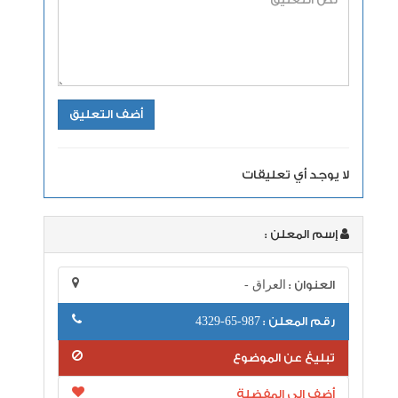
لا يوجد أي تعليقات
إسم المعلن :
العنوان :
العراق -
رقم المعلن :
987-65-4329
تبليغ عن الموضوع
أضف إلى المفضلة