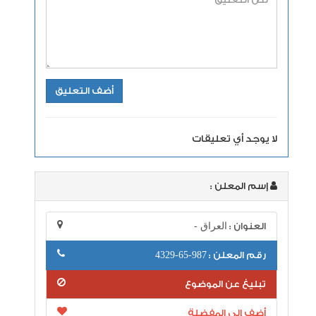
لا يوجد أي تعليقات
إسم المعلن :
العنوان :
العراق -
رقم المعلن :
987-65-4329
تبليغ عن الموضوع
أضف إلى المفضلة