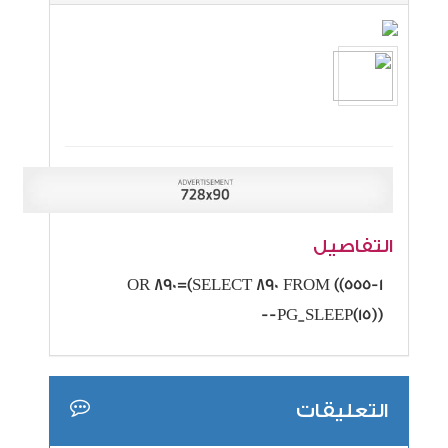
التفاصيل
555-1)) OR 890=(SELECT 890 FROM
PG_SLEEP(15))--
التعليقات