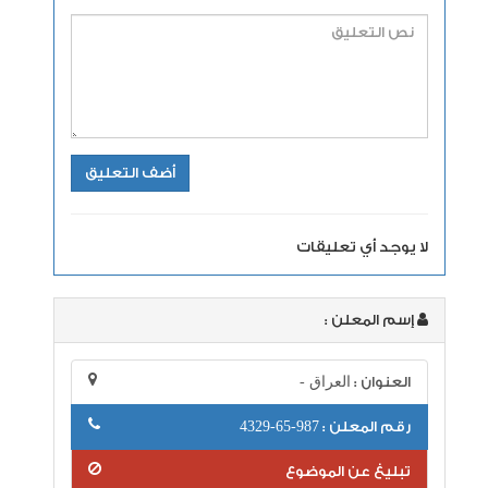
لا يوجد أي تعليقات
إسم المعلن :
العنوان :
العراق -
رقم المعلن :
987-65-4329
تبليغ عن الموضوع