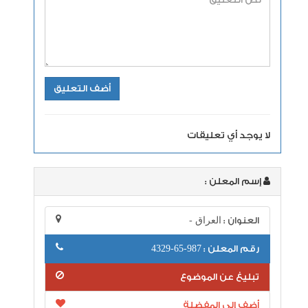
لا يوجد أي تعليقات
إسم المعلن :
العنوان :
العراق -
رقم المعلن :
987-65-4329
تبليغ عن الموضوع
أضف إلى المفضلة