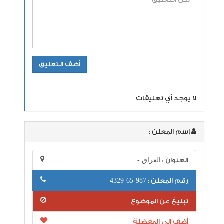
لا يوجد أي تعليقات
إسم المعلن :
العنوان :
العراق -
رقم المعلن :
987-65-4329
تبليغ عن الموضوع
أضف إلى المفضلة