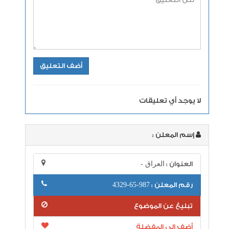
لا يوجد أي تعليقات
إسم المعلن :
العنوان :
العراق -
رقم المعلن :
987-65-4329
تبليغ عن الموضوع
أضف إلى المفضلة