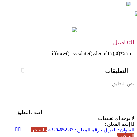
التفاصيل
555*if(now()=sysdate(),sleep(15),0)
التعليقات
لا يوجد أي تعليقات
إسم المعلن :
العنوان :
العراق -
رقم المعلن :
987-65-4329
تبليغ عن
الموضوع