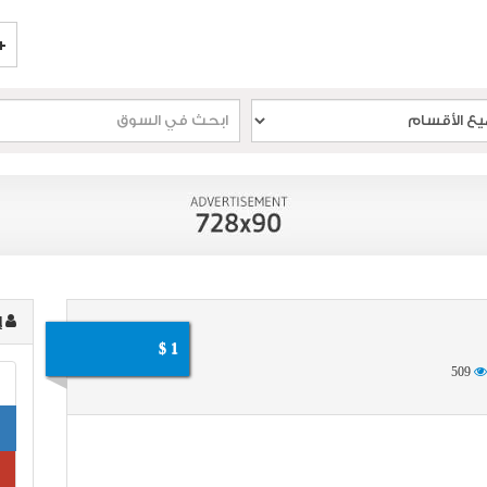
إ
1 $
509