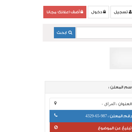
تسجيل
دخول
أضف اعلانك مجانا
ابحث
سم المعلن :
العنوان :
العراق -
رقم المعلن :
987-65-4329
تبليغ عن الموضوع