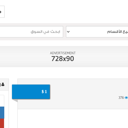
إ
1 $
376