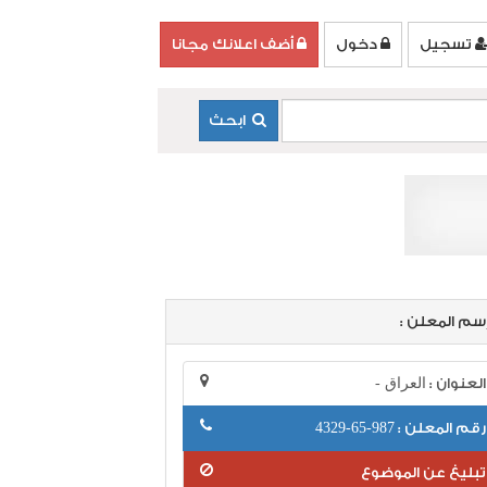
تسجيل
دخول
أضف اعلانك مجانا
ابحث
سم المعلن :
العنوان :
العراق -
رقم المعلن :
987-65-4329
تبليغ عن الموضوع