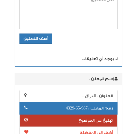
لا يوجد أي تعليقات
إسم المعلن :
العنوان :
العراق -
رقم المعلن :
987-65-4329
تبليغ عن الموضوع
أضف إلى المفضلة