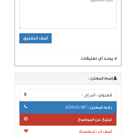
لا يوجد أي تعليقات
إسم المعلن :
العنوان :
العراق -
رقم المعلن :
987-65-4329
تبليغ عن الموضوع
أضف إلى المفضلة